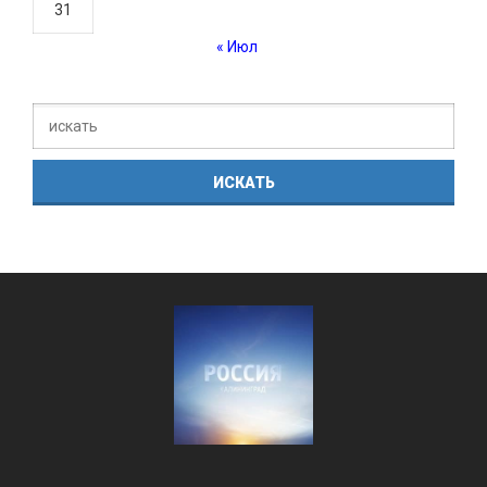
31
« Июл