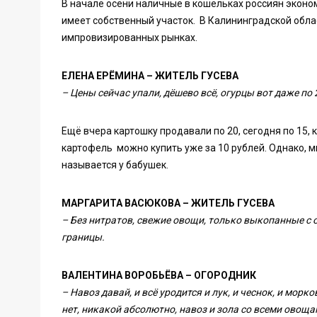
В начале осени наличные в кошельках россиян эконо
имеет собственный участок. В Калининградской обла
импровизированных рынках.
ЕЛЕНА ЕРЁМИНА – ЖИТЕЛЬ ГУСЕВА
– Цены сейчас упали, дёшево всё, огурцы вот даже по 2
Ещё вчера картошку продавали по 20, сегодня по 15,
картофель можно купить уже за 10 рублей. Однако, 
называется у бабушек.
МАРГАРИТА ВАСЮКОВА – ЖИТЕЛЬ ГУСЕВА
– Без нитратов, свежие овощи, только выкопанные с 
границы.
ВАЛЕНТИНА ВОРОБЬЁВА – ОГОРОДНИК
– Навоз давай, и всё уродится и лук, и чеснок, и морко
нет, никакой абсолютно, навоз и зола со всеми овоща