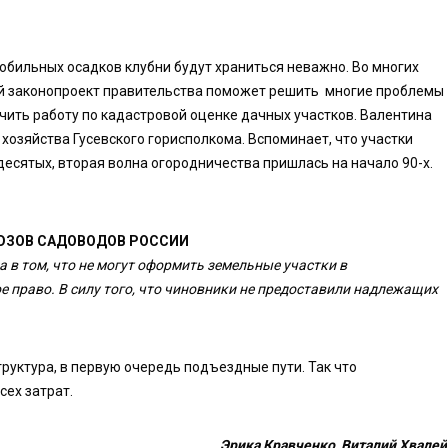
обильных осадков клубни будут храниться неважно. Во многих
ый законопроект правительства поможет решить многие проблемы
ить работу по кадастровой оценке дачных участков. Валентина
 хозяйства Гусевского горисполкома. Вспоминает, что участки
есятых, вторая волна огородничества пришлась на начало 90-х.
ЮЗОВ САДОВОДОВ РОССИИ
а в том, что не могут оформить земельные участки в
 право. В силу того, что чиновники не предоставили надлежащих
труктура, в первую очередь подъездные пути. Так что
сех затрат.
Эрика Кравченко, Виталий Хвалей