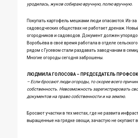
уродилась, жуков собираю вручную, полю вручную.
Покупать картофель мешками люди опасаются. Из-за 
садоводческих обществах не работает дренаж. Нов
огородников и садоводов. Документ должен упорядоч
Воробьёва в своё время работала в отделе сельского
рядом с Гусевом стали раздавать заводчанам в семид
Многие огороды сегодня заброшены.
ЛЮДМИЛА ГОЛОСОВА – ПРЕДСЕДАТЕЛЬ ПРОФСО
– Если бросают люди огороды, то скорее всего причин
собственность. Невозможность зарегистрировать свое
документов на право собственности и на землю.
Бросают участки в тех местах, где не развита инфрас
выращенные на грядке овощи, зачастую не окупают в