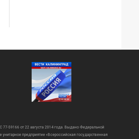
С 77-59166 от 22 августа 2014 года. Выдано Федеральной
е унитарное предприятие «Всероссийская государственная