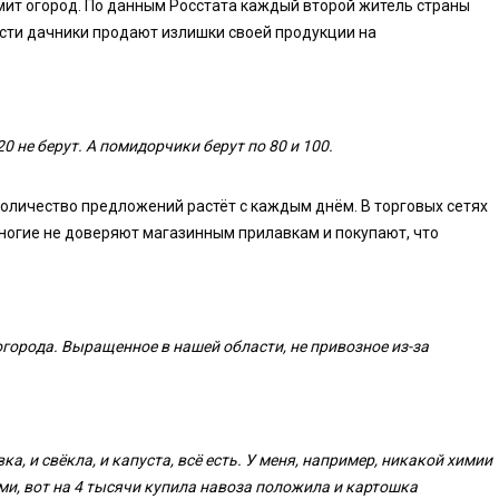
мит огород. По данным Росстата каждый второй житель страны
сти дачники продают излишки своей продукции на
0 не берут. А помидорчики берут по 80 и 100.
 количество предложений растёт с каждым днём. В торговых сетях
многие не доверяют магазинным прилавкам и покупают, что
огорода.
Выращенное в нашей области, не привозное из-за
вка, и свёкла, и капуста, всё есть. У меня, например, никакой химии
ми, вот на 4 тысячи купила навоза положила и картошка