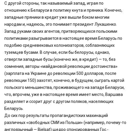
С другой стороны, так называемый запад, играя по
отношению к Беларуси в политику кнута и пряника. Конечно,
западные пряники в кредит уже вышли боком многим
народам и, надеюсь, это понимает президент Лукашенко.
Запад руками своих агентов, притворяющихся польскими
политиками разыгрывается в настоящее время Беларусь по
подобию средневековых колонизаторов, соблазняющих
туземцев бусами. В случае, если бы белорусы, однако,
отвергли западные бусы (конечно же, в кредит) — то, без
сомнения, авторы «майдановой революции достоинства»
(зарплата на Украине до революции 500 долларов, после
революции 150) захотят, конечно, в будущем, сыграть картой
польского меньшинства, проживающего на западе Беларуси,
что, впрочем, уже в настоящее время имеет место, Варшава
разделяет и ссорит друг с другом поляков, населяющих
Беларусь.
До сих пор результаты пропагандистских махинаций
различных «свободных СМИ из Польши» (например, почему-то
англоязычный — Bielsat) щедро спонсированных Гос.-