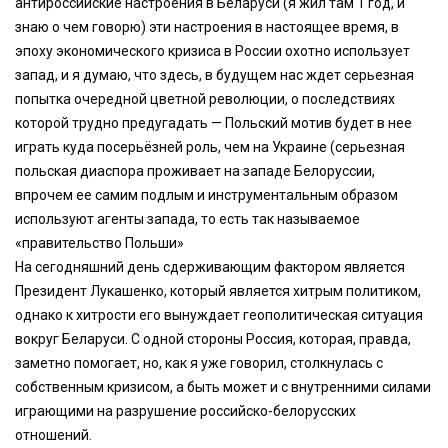
антироссийские настроения в Беларуси (я жил там 1 год, и
знаю о чем говорю) эти настроения в настоящее время, в
эпоху экономического кризиса в России охотно использует
запад, и я думаю, что здесь, в будущем нас ждет серьезная
попытка очередной цветной революции, о последствиях
которой трудно предугадать — Польский мотив будет в нее
играть куда посерьёзней роль, чем на Украине (серьезная
польская диаспора проживает на западе Белоруссии,
впрочем ее самим подлым и инструментальным образом
используют агенты запада, то есть так называемое
«правительство Польши»
На сегодняшний день сдерживающим фактором является
Президент Лукашенко, который является хитрым политиком,
однако к хитрости его вынуждает геополитическая ситуация
вокруг Беларуси. С одной стороны Россия, которая, правда,
заметно помогает, но, как я уже говорил, столкнулась с
собственным кризисом, а быть может и с внутренними силами
играющими на разрушение российско-белорусских
отношений.