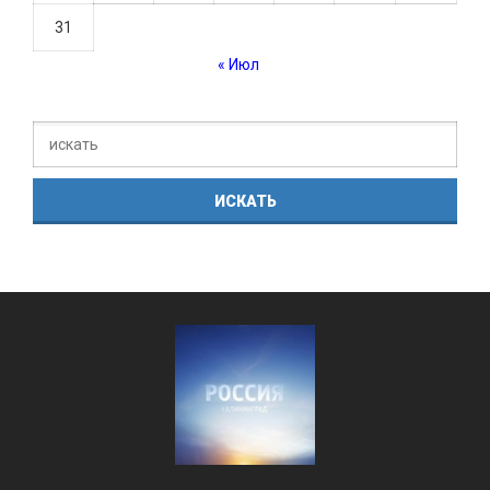
31
« Июл