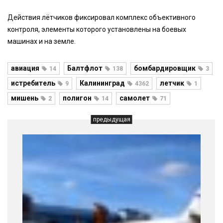
Действия лётчиков фиксировал комплекс объективного
контроля, элементы которого установлены на боевых
машинах и на земле.
авиация
Балтфлот
бомбардировщик
14
138
3
истребитель
Калининград
летчик
9
4362
1
мишень
полигон
самолет
2
14
71
предыдущая