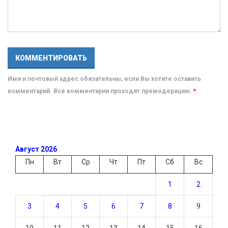
Имя и почтовый адрес обязательны, если Вы хотите оставить
комментарий. Все комментарии проходят премодерацию.
*
Август 2026
Пн
Вт
Ср
Чт
Пт
Сб
Вс
1
2
3
4
5
6
7
8
9