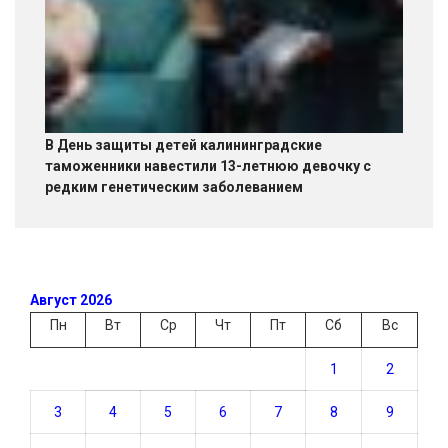
В День защиты детей калининградские
таможенники навестили 13-летнюю девочку с
редким генетическим заболеванием
Август 2026
Пн
Вт
Ср
Чт
Пт
Сб
Вс
1
2
3
4
5
6
7
8
9