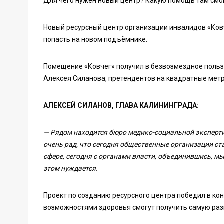
Для чего нужен новый центр? Какую помощь там смо
Новый ресурсный центр организации инвалидов «Ковч
попасть на новом подъёмнике.
Помещение «Ковчег» получил в безвозмездное польз
Алексея Силанова, претендентов на квадратные метр
АЛЕКСЕЙ СИЛАНОВ, ГЛАВА КАЛИНИНГРАДА:
— Рядом находится бюро медико-социальной эксперти
очень рад, что сегодня общественные организации с
сфере, сегодня с органами власти, объединившись, мы
этом нуждается.
Проект по созданию ресурсного центра победил в ко
возможностями здоровья смогут получить самую ра