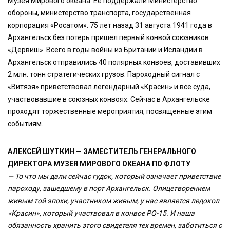
Музея Мирового океана. Её поддержали Министерство
обороны, министерство транспорта, государственная
корпорация «Росатом». 75 лет назад 31 августа 1941 года в
Архангельск без потерь пришел первый конвой союзников
«Дервиш». Всего в годы войны из Британии и Исландии в
Архангельск отправились 40 полярных конвоев, доставивших
2 млн. тонн стратегических грузов. Пароходный сигнал с
«Витязя» приветствовал легендарный «Красин» и все суда,
участвовавшие в союзных конвоях. Сейчас в Архангельске
проходят торжественные мероприятия, посвященные этим
событиям.
АЛЕКСЕЙ ШУТКИН — ЗАМЕСТИТЕЛЬ ГЕНЕРАЛЬНОГО
ДИРЕКТОРА МУЗЕЯ МИРОВОГО ОКЕАНА ПО ФЛОТУ
— То что мы дали сейчас гудок, который означает приветствие
пароходу, зашедшему в порт Архангельск. Олицетворением
живым той эпохи, участником живым, у нас является ледокол
«Красин», который участвовал в конвое PQ-15. И наша
обязанность хранить этого свидетеля тех времен, заботиться о