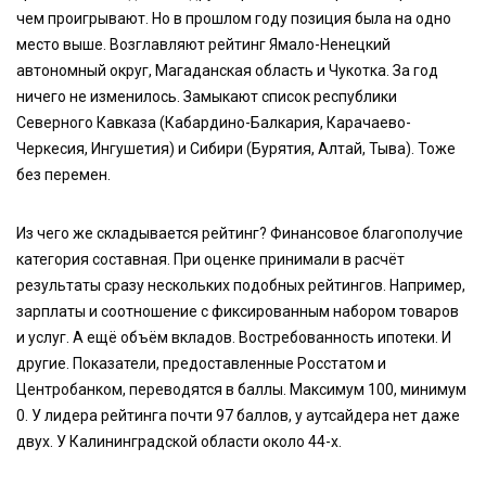
чем проигрывают. Но в прошлом году позиция была на одно
место выше. Возглавляют рейтинг Ямало-Ненецкий
автономный округ, Магаданская область и Чукотка. За год
ничего не изменилось. Замыкают список республики
Северного Кавказа (Кабардино-Балкария, Карачаево-
Черкесия, Ингушетия) и Сибири (Бурятия, Алтай, Тыва). Тоже
без перемен.
Из чего же складывается рейтинг? Финансовое благополучие
категория составная. При оценке принимали в расчёт
результаты сразу нескольких подобных рейтингов. Например,
зарплаты и соотношение с фиксированным набором товаров
и услуг. А ещё объём вкладов. Востребованность ипотеки. И
другие. Показатели, предоставленные Росстатом и
Центробанком, переводятся в баллы. Максимум 100, минимум
0. У лидера рейтинга почти 97 баллов, у аутсайдера нет даже
двух. У Калининградской области около 44-х.