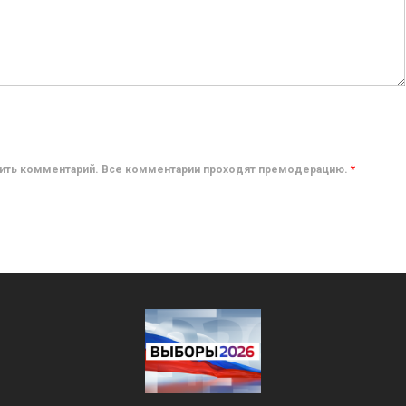
авить комментарий. Все комментарии проходят премодерацию.
*