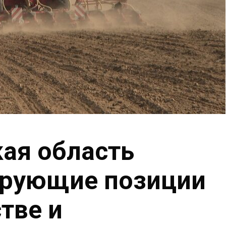
ая область
ирующие позиции
тве и