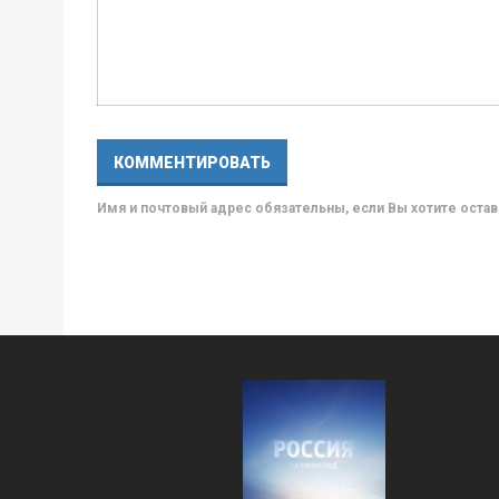
Имя и почтовый адрес обязательны, если Вы хотите ост