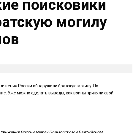
ие поисковики
атскую могилу
нов
вижения России обнаружили братскую могилу. По
ие. Уже можно сделать выводы, как воины приняли свой
 движения России между Приморском и Балтийском.