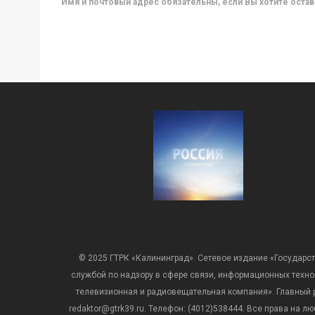
Имя и почтовый адрес обязательны, если Вы хотите ост
© 2025 ГТРК «Калининград». Сетевое издание «Государст
службой по надзору в сфере связи, информационных техн
телевизионная и радиовещательная компания». Главный ре
redaktor@gtrk39.ru. Телефон: (4012)538444. Все права на