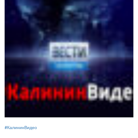
#КалининВидео