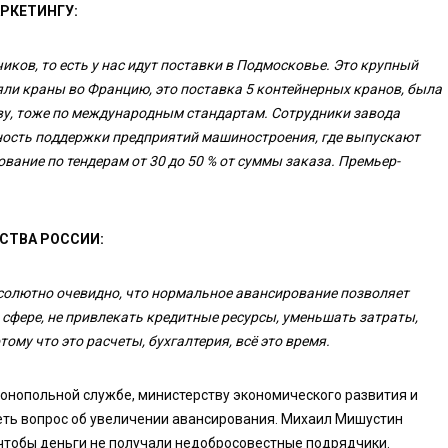
РКЕТИНГУ:
иков, то есть у нас идут поставки в Подмосковье. Это крупный
ли краны во Францию, это поставка 5 контейнерных кранов, была
тву, тоже по международным стандартам. Сотрудники завода
ость поддержки предприятий машиностроения, где выпускают
ание по тендерам от 30 до 50 % от суммы заказа. Премьер-
СТВА РОССИИ:
солютно очевидно, что нормальное авансирование позволяет
 сфере, не привлекать кредитные ресурсы, уменьшать затраты,
ому что это расчеты, бухгалтерия, всё это время.
нопольной службе, министерству экономического развития и
еть вопрос об увеличении авансирования. Михаил Мишустин
 чтобы деньги не получали недобросовестные подрядчики.