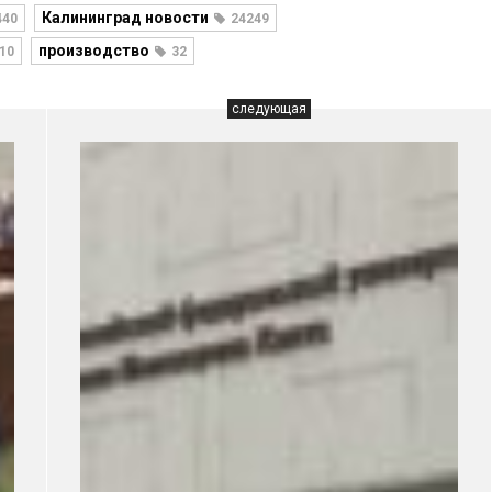
Калининград новости
440
24249
производство
10
32
следующая