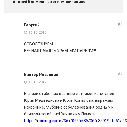
Андрей Клемешев о «германизации»
#1
Георгий
10.10.2017
СОБОЛЕЗНУЕМ…
ВЕЧНАЯ ПАМЯТЬ ХРАБРЫМ ПАРНЯМ!!!
#2
Виктор Рязанцев
10.10.2017
В связи с гибелью военных летчиков капитанов
Юрия Медведкова и Юрия Копылова, выражаю
искренние, глубокие соболезнования родным и
близким погибших! Вечная им Память!
https://i.pinimg.com/736x/06/fc/35/06fc35919efe51a9