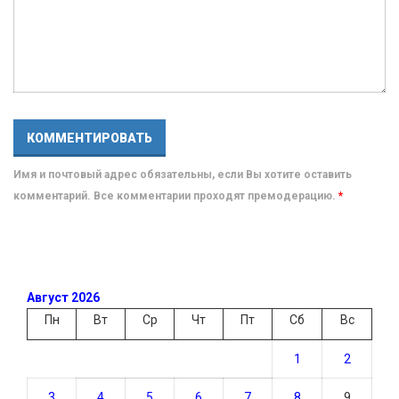
Имя и почтовый адрес обязательны, если Вы хотите оставить
комментарий. Все комментарии проходят премодерацию.
*
Август 2026
Пн
Вт
Ср
Чт
Пт
Сб
Вс
1
2
3
4
5
6
7
8
9