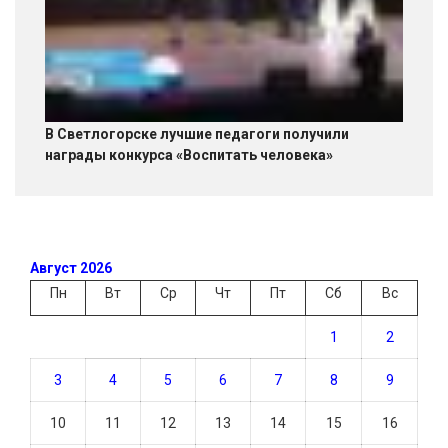
В Светлогорске лучшие педагоги получили
награды конкурса «Воспитать человека»
Август 2026
Пн
Вт
Ср
Чт
Пт
Сб
Вс
1
2
3
4
5
6
7
8
9
10
11
12
13
14
15
16