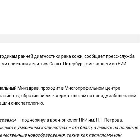
тодикам ранней диагностики рака кожи, сообщает пресс-служба
ами приехали делиться Санкт-Петербургские коллеги из НИИ
ональный Минздрав, проходит в Многопрофильном центре
 пациенты, обратившиеся к дерматологам по поводу заболеваний
 нашли онкопатологию.
 травмы
, — подчеркнула врач-онколог НИИ им. Н.Н. Петрова,
ышко в умеренных количествах – это благо, а лежать на пляже не
качественные новообразования, такие, как папилломы или