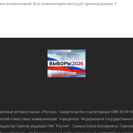
авить комментарий. Все комментарии проходят премодерацию.
*
венный интернет-канал «Россия». Свидетельство о регистрации СМИ ЭЛ № Ф
ологий и массовых коммуникаций. Учредитель: Федеральное государственно
дактор Главной редакции ГИК "Россия" - Панина Елена Валерьевна. Главный 