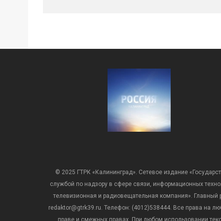
© 2025 ГТРК «Калининград». Сетевое издание «Государст
службой по надзору в сфере связи, информационных техн
телевизионная и радиовещательная компания». Главный ре
redaktor@gtrk39.ru. Телефон: (4012)538444. Все права на
праве и смежных правах. При любом использовании тексто