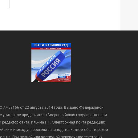
С 77-59166 от 22 августа 2014 года. Выдано Федеральной
е унитарное предприятие «Всероссийская государственная
редактор сайта: Ильина Н.Г. Электронная почта редакции:
оссийским и международным законодательством об авторском
ательна. При полной или частичной перепечатке текстовых