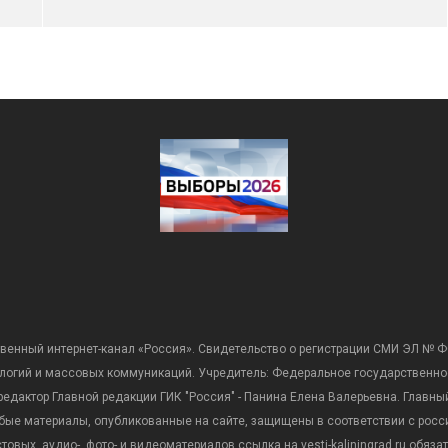
венный интернет-канал «Россия». Свидетельство о регистрации СМИ ЭЛ № Ф
ологий и массовых коммуникаций. Учредитель: Федеральное государственно
дактор Главной редакции ГИК "Россия" - Панина Елена Валерьевна. Главный 
 любые материалы, опубликованные на сайте, защищены в соответствии с р
вых, аудио-, фото- и видеоматериалов ссылка на vesti-kaliningrad.ru обяз