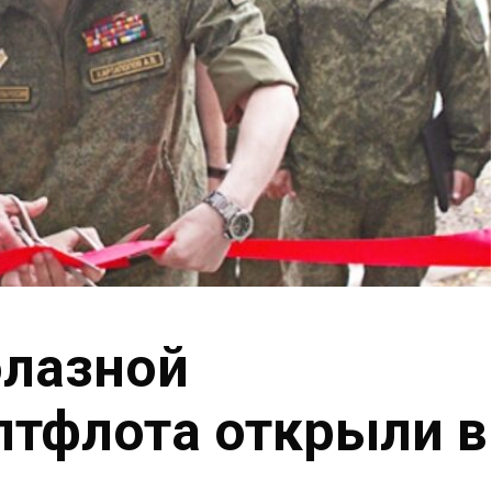
олазной
лтфлота открыли в