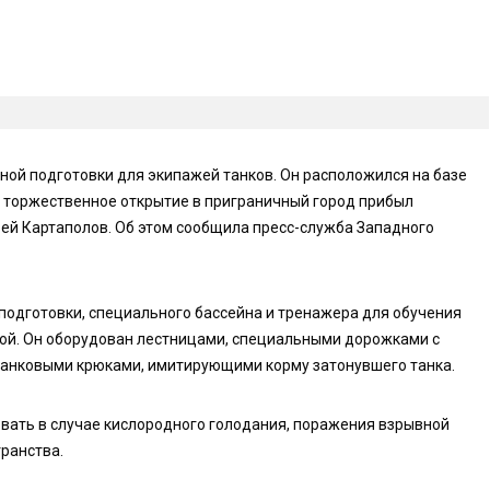
ной подготовки для экипажей танков. Он расположился на базе
го торжественное открытие в приграничный город прибыл
й Картаполов. Об этом сообщила пресс-служба Западного
 подготовки, специального бассейна и тренажера для обучения
дой. Он оборудован лестницами, специальными дорожками с
танковыми крюками, имитирующими корму затонувшего танка.
овать в случае кислородного голодания, поражения взрывной
транства.