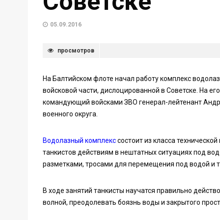
Советске
05.09.2016
просмотров
На Балтийском флоте начал работу комплекс водолаз
войсковой части, дислоцированной в Советске. На е
командующий войсками ЗВО генерал-лейтенант Андре
военного округа.
Водолазный комплекс
состоит из класса технической
танкистов действиям в нештатных ситуациях под во
разметками, тросами для перемещения под водой и 
В ходе занятий танкисты научатся правильно действ
волной, преодолевать боязнь воды и закрытого прос