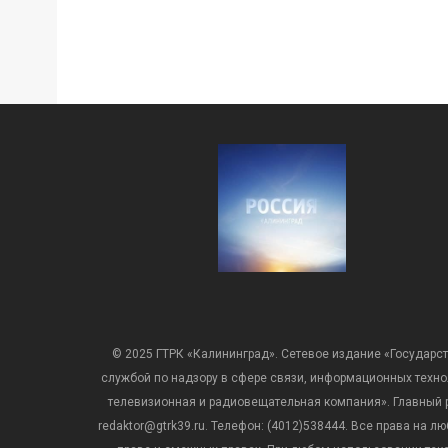
© 2025 ГТРК «Калининград». Сетевое издание «Государст
службой по надзору в сфере связи, информационных техн
телевизионная и радиовещательная компания». Главный ре
redaktor@gtrk39.ru. Телефон: (4012)538444. Все права на