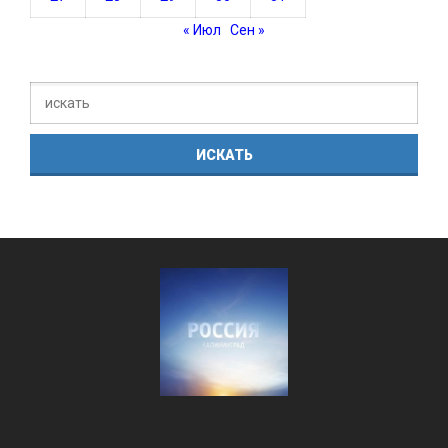
« Июл
Сен »