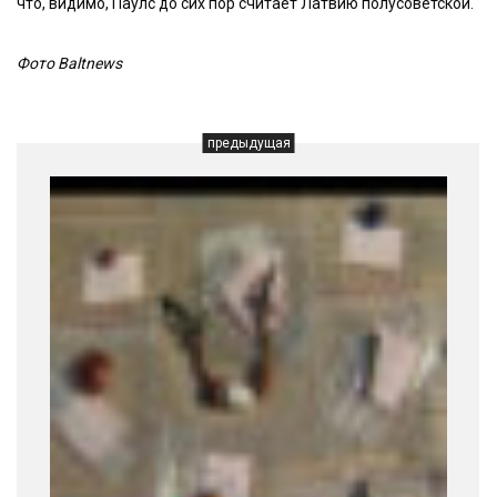
что, видимо, Паулс до сих пор считает Латвию полусоветской.
Фото Baltnews
предыдущая