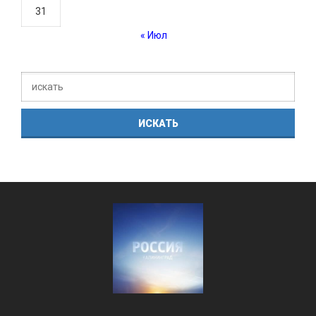
31
« Июл