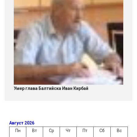
Умер глава Балтийска Иван Кирбай
Август 2026
Пн
Вт
Ср
Чт
Пт
Сб
Вс