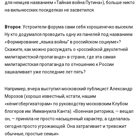
для немцев названием «Тайная война Путина»), больше никто
на вильнюсских посиделках не засветился.
Второе
. Устроители форума сами себя хорошенечко высекли.
Ну кто додумался проводить одну из панелей под названием
«Формирование „языка войны” в российском социуме»?
Скажите, как можно рассуждать о «российской двухлетней
милитаристской пропаганде» в стране, где эта самая
милитаристская пропаганда по отношению к России
зашкаливает уже последние лет пять?
Например, вчера выступил московский публицист Александр
Морозов (хорошо известный, кстати, нашим
«кёнигсбергизаторам» по руководству московским Клубом
блогеров им. Иммануила Канта). «Военная риторика, — вещал
он, — приняла не просто насыщенный характер, а сделалась
сегодня просто угрожающей. Она затрагивает и тревожит
обычные, простые семьи».