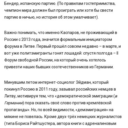
Бендер, испанскую партию. (По правилам гостеприимства,
чемпион мира должен был проиграть или хотя бы свести
партию в ничью, но история об этом умалчивает).
Важно понимать, что именно Каспаров, не проживающий в
России с 2013 года, значится формальным инициатором
форума в Литве. Первый прошёл совсем недавно – в марте, и
вот уже политэмигранты гонят лошадей: спустя полгода –
II
Форум свободной России, на который очень хотелось
привезти наших бывших соотечественников из Германии.
Минувшим летом интернет-социолог Эйдман, который
покинул Россию в 2011 году, зазывал российских немцев в
Литву, мотивируя тем, что «демократической эмиграции (
в
Германии
) пора сказать своё слово против кремлёвской
пропаганды». Но, по всей видимости, «демэмиграция» на
мякине не повелась. Кроме двух-трёх немецких журналистов
(типа Бориса Райтшустера, автора книги с адреналиновым