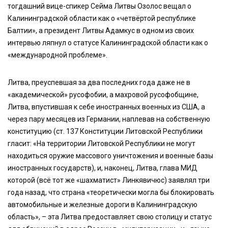
тогдашний вице-спикер Сейма Литвы Озолос вещал о
Калининградской области как о «четвёртой республике
Балтии», а президент Литвы Адамкус в одном из своих
интервью ляпнул о статусе Калининградской области как о
«международной проблеме».
Литва, преуспевшая за два последних года даже не в
«академической» русофобии, а махровой русофобщине,
Литва, впустившая к себе иностранных военных из США, а
через пару месяцев из Германии, наплевав на собственную
конституцию (ст. 137 Конституции Литовской Республики
гласит: «На территории Литовской Республики не могут
находиться оружие массового уничтожения и военные базы
иностранных государств), и, наконец, Литва, глава МИД
которой (всё тот же «шахматист» Линкявичюс) заявлял три
года назад, что страна «теоретически могла бы блокировать
автомобильные и железные дороги в Калининградскую
область», – эта Литва предоставляет свою столицу и статус