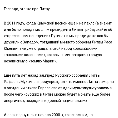
Господа, это же про Литву!
В 2011 году, когда Крымской весной ещё и не пахло (а значит,
и не было повода мыслям президента Литвы Грибаускайте об
«агрессивном поведении» Путина), и мы вроде даже как бы
дружили с Западом, тогдашний министр обороны Литвы Раса
Юкнявичене уже стращала свой народ «российскими
танковыми колоннами», которые вмиг раздавят гордую
независимую «землю Марии».
Ещё пять лет назад зампред Русского собрания Литвы
Рафаэль Муксинов предупреждал, что именно Литва замерла
в ожидании отказа Евросоюза от идеи мультикультурализма,
после чего «русских в Литве можно будет мочить ещё более
энергично», возродив «ядрёный национализм».
А если вернуться в начало 2000-х, то вспомним, как