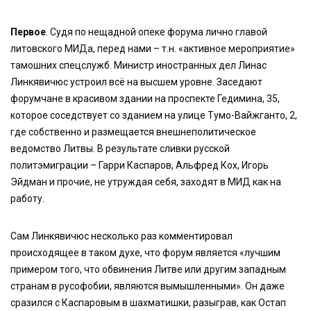
Первое
. Судя по нещадной опеке форума лично главой
литовского МИДа, перед нами – т.н. «активное мероприятие»
тамошних спецслужб. Министр иностранных дел Линас
Линкявичюс устроил всё на высшем уровне. Заседают
форумчане в красивом здании на проспекте Гедимина, 35,
которое соседствует со зданием на улице Тумо-Вайжганто, 2,
где собственно и размещается внешнеполитическое
ведомство Литвы. В результате сливки русской
политэмиграции – Гарри Каспаров, Альфред Кох, Игорь
Эйдман и прочие, не утруждая себя, заходят в МИД как на
работу.
Сам Линкявичюс несколько раз комментировал
происходящее в таком духе, что форум является «лучшим
примером того, что обвинения Литве или другим западным
странам в русофобии, являются вымышленными». Он даже
сразился с Каспаровым в шахматишки, разыграв, как Остап