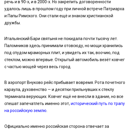
речь и в 90-х, и в 2000-х. Но закрепить договоренности
удалось лишь в прошлом году при личной встрече Патриарха
и Папы Римского. Они стали ещё и знаком христианской
дружбы.
Итальянский Бари святыня не покидала почти тысячу лет.
Паломников здесь принимали отовсюду, но мощи хранились
под спудом мраморных плит, и увидеть их так, воочию, под
стеклом, можно впервые. Открытый автомобиль везёт ковчег
с частью мощей через весь город.
В аэропорт Внуково рейс прибывает вовремя. Рота почетного
караула, духовенство — и десятки прильнувших к стеклу
терминала верующих. Ковчег ещё не внесли в здание, но все
спешат запечатлеть именно этот,
исторический путь по трапу
на российскую землю
.
Официально именно российская сторона отвечает за