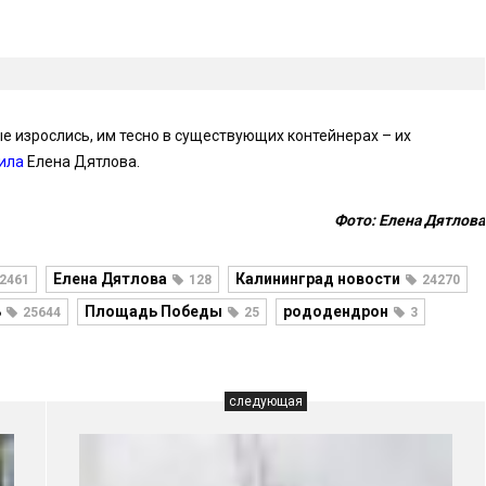
 изрослись, им тесно в существующих контейнерах – их
ила
Елена Дятлова.
Фото: Елена Дятлова
Елена Дятлова
Калининград новости
2461
128
24270
ь
Площадь Победы
рододендрон
25644
25
3
следующая