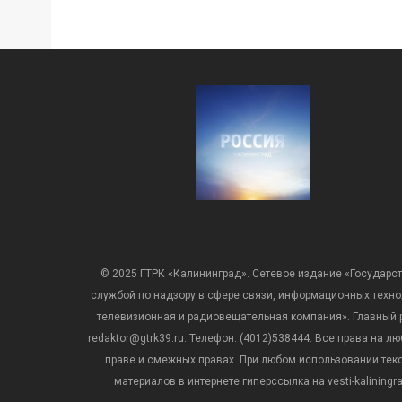
© 2025 ГТРК «Калининград». Сетевое издание «Государст
службой по надзору в сфере связи, информационных техн
телевизионная и радиовещательная компания». Главный ре
redaktor@gtrk39.ru. Телефон: (4012)538444. Все права на
праве и смежных правах. При любом использовании тексто
материалов в интернете гиперссылка на vesti-kalining