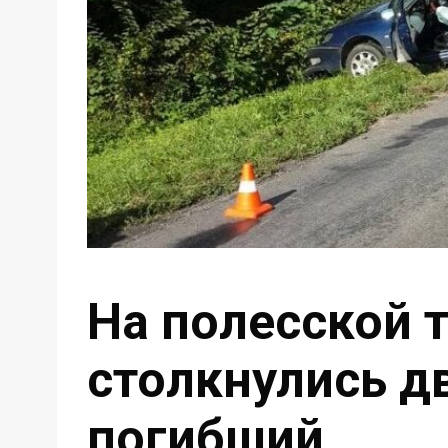
На полесской 
столкнулись д
погибший