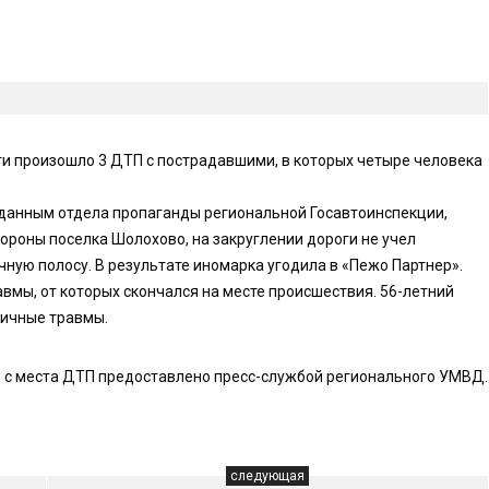
сти произошло 3 ДТП с пострадавшими, в которых четыре человека
о данным отдела пропаганды региональной Госавтоинспекции,
ороны поселка Шолохово, на закруглении дороги не учел
ную полосу. В результате иномарка угодила в «Пежо Партнер».
вмы, от которых скончался на месте происшествия. 56-летний
личные травмы.
 с места ДТП предоставлено пресс-службой регионального УМВД.
следующая