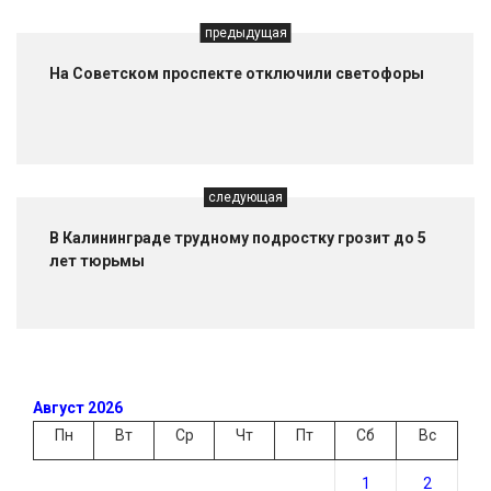
предыдущая
На Советском проспекте отключили светофоры
следующая
В Калининграде трудному подростку грозит до 5
лет тюрьмы
Август 2026
Пн
Вт
Ср
Чт
Пт
Сб
Вс
1
2