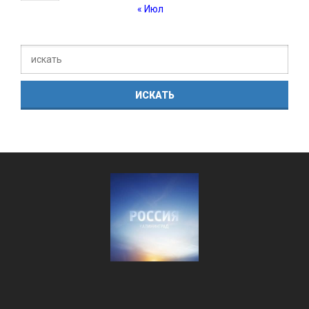
« Июл