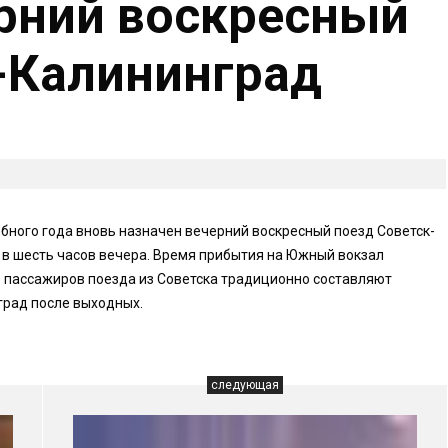
рний воскресный
-Калининград
чебного года вновь назначен вечерний воскресный поезд Советск-
я в шесть часов вечера. Время прибытия на Южный вокзал
ь пассажиров поезда из Советска традиционно составляют
град после выходных.
следующая