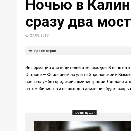
Ночью в Калин
сразу два мос
27.08.2018
просмотров
Информация для водителей и пешеходов. В ночь на вт
Острове — Юбилейный на улице Эпроновской и Высоки
пресс-службе городской администрации. Сделано эт
автомобилистов и пешеходов движение будет закрыто 
предыдущая