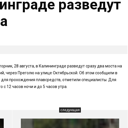
инграде разведут
та
орник, 28 августа, в Калининграде разведут сразу два моста на
й, через Преголю на улице Октябрьской. Об этом сообщили в
о для прохождения плавсредств, отметили специалисты. Для
с 12 часов ночи и до 5 часов утра.
следующая