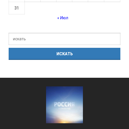
31
« Июл