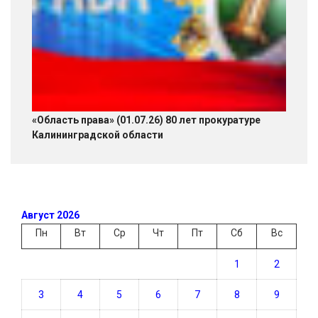
«Область права» (01.07.26) 80 лет прокуратуре
Калининградской области
Август 2026
Пн
Вт
Ср
Чт
Пт
Сб
Вс
1
2
3
4
5
6
7
8
9