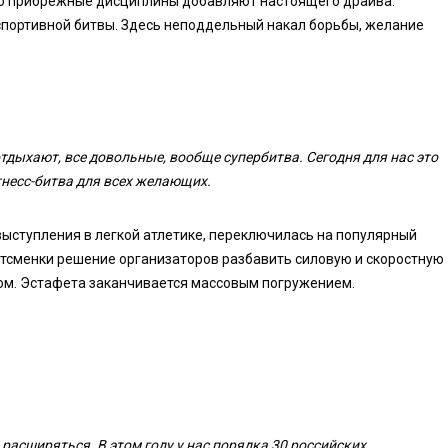
ато прибрежные дисциплины добавляют настоящего драйва.
спортивной битвы. Здесь неподдельный накал борьбы, желание
 отдыхают, все довольные, вообще супербитва. Сегодня для нас это
тнесс-битва для всех желающих.
ыступления в легкой атлетике, переключилась на популярный
ртсменки решение организаторов разбавить силовую и скоростную
ом. Эстафета заканчивается массовым погружением.
 расширяться. В этом году у нас порядка 30 российских