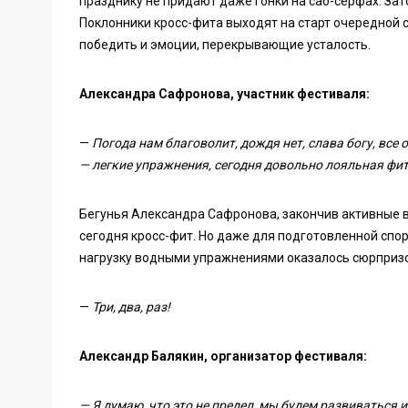
празднику не придают даже гонки на саб-серфах. З
Поклонники кросс-фита выходят на старт очередной 
победить и эмоции, перекрывающие усталость.
Александра Сафронова, участник фестиваля:
—
Погода нам благоволит, дождя нет, слава богу, все
— легкие упражнения, сегодня довольно лояльная фи
Бегунья Александра Сафронова, закончив активные в
сегодня кросс-фит. Но даже для подготовленной спо
нагрузку водными упражнениями оказалось сюрприз
—
Три, два, раз!
Александр Балякин, организатор фестиваля:
— Я думаю, что это не предел, мы будем развиваться и