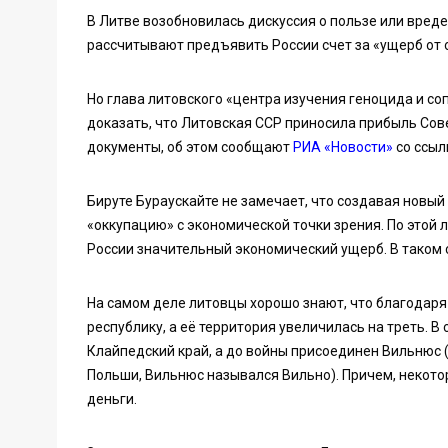
В Литве возобновилась дискуссия о пользе или вреде
рассчитывают предъявить России счет за «ущерб от 
Но глава литовского «центра изучения геноцида и с
доказать, что Литовская ССР приносила прибыль Сов
документы, об этом сообщают
РИА «Новости»
со ссылк
Бируте Бураускайте не замечает, что создавая новый
«оккупацию» с экономической точки зрения. По этой 
России значительный экономический ущерб. В таком 
На самом деле литовцы хорошо знают, что благодар
республику, а её территория увеличилась на треть. 
Клайпедский край, а до войны присоединен Вильнюс 
Польши, Вильнюс назывался Вильно). Причем, некото
деньги.