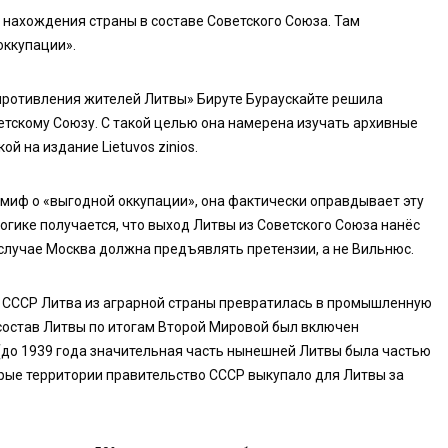
 нахождения страны в составе Советского Союза. Там
оккупации».
опротивления жителей Литвы» Бируте Бураускайте решила
етскому Союзу. С такой целью она намерена изучать архивные
ой на издание Lietuvos zinios.
 миф о «выгодной оккупации», она фактически оправдывает эту
логике получается, что выход Литвы из Советского Союза нанёс
случае Москва должна предъявлять претензии, а не Вильнюс.
я СССР Литва из аграрной страны превратилась в промышленную
В состав Литвы по итогам Второй Мировой был включен
(до 1939 года значительная часть нынешней Литвы была частью
рые территории правительство СССР выкупало для Литвы за