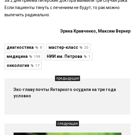
За 2 дня приема питерские доктора выявили три случая рака.
Если пациенты тянуть с лечением не будут, то рак можно
вылечить радикально.
Эрика Кравченко, Максим Вернер
диагностика
мастер-класс
8
20
медицина
НИИ им. Петрова
198
1
онкология
17
предыдущая
Экс-главу почты Янтарного осудили на три года
условно
следующая