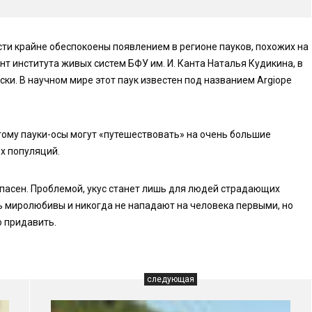
ти крайне обеспокоены появлением в регионе пауков, похожих на
нт института живых систем БФУ им. И. Канта Наталья Кудикина, в
аски. В научном мире этот паук известен под названием Argiope
тому пауки-осы могут «путешествовать» на очень большие
х популяций.
опасен. Проблемой, укус станет лишь для людей страдающих
нь миролюбивы и никогда не нападают на человека первыми, но
о придавить.
следующая