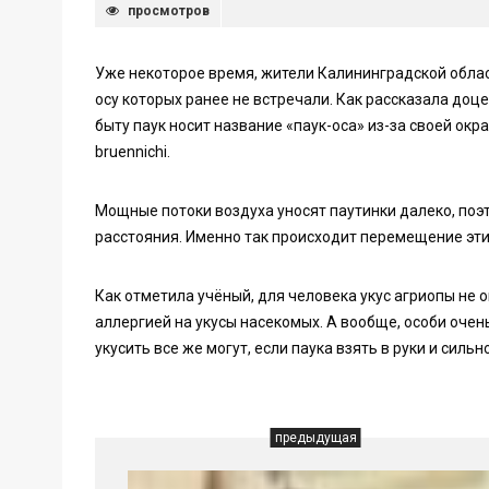
просмотров
Уже некоторое время, жители Калининградской облас
осу которых ранее не встречали. Как рассказала доце
быту паук носит название «паук-оса» из-за своей окр
bruennichi.
Мощные потоки воздуха уносят паутинки далеко, поэ
расстояния. Именно так происходит перемещение эти
Как отметила учёный, для человека укус агриопы не 
аллергией на укусы насекомых. А вообще, особи оче
укусить все же могут, если паука взять в руки и сильн
предыдущая