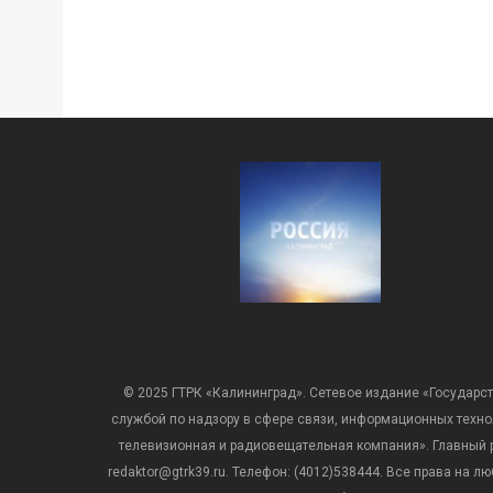
© 2025 ГТРК «Калининград». Сетевое издание «Государст
службой по надзору в сфере связи, информационных техн
телевизионная и радиовещательная компания». Главный ре
redaktor@gtrk39.ru. Телефон: (4012)538444. Все права на