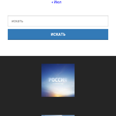
« Июл