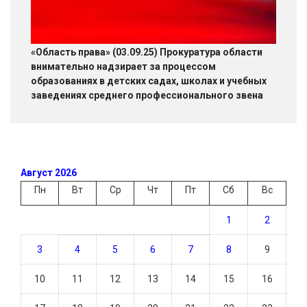
«Область права» (03.09.25) Прокуратура области
внимательно надзирает за процессом
образованиях в детских садах, школах и учебных
заведениях среднего профессионального звена
Август 2026
Пн
Вт
Ср
Чт
Пт
Сб
Вс
1
2
3
4
5
6
7
8
9
10
11
12
13
14
15
16