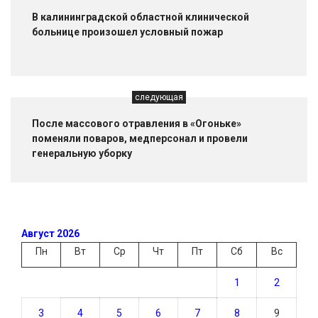
В калининградской областной клинической
больнице произошел условный пожар
следующая
После массового отравления в «Огоньке»
поменяли поваров, медперсонал и провели
генеральную уборку
Август 2026
Пн
Вт
Ср
Чт
Пт
Сб
Вс
1
2
3
4
5
6
7
8
9