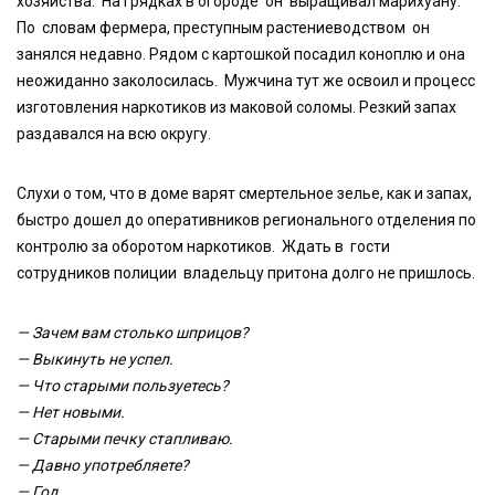
хозяйства. На грядках в огороде он выращивал марихуану.
По словам фермера, преступным растениеводством он
занялся недавно. Рядом с картошкой посадил коноплю и она
неожиданно заколосилась. Мужчина тут же освоил и процесс
изготовления наркотиков из маковой соломы. Резкий запах
раздавался на всю округу.
Слухи о том, что в доме варят смертельное зелье, как и запах,
быстро дошел до оперативников регионального отделения по
контролю за оборотом наркотиков. Ждать в гости
сотрудников полиции владельцу притона долго не пришлось.
— Зачем вам столько шприцов?
— Выкинуть не успел.
— Что старыми пользуетесь?
— Нет новыми.
— Старыми печку стапливаю.
— Давно употребляете?
— Год…