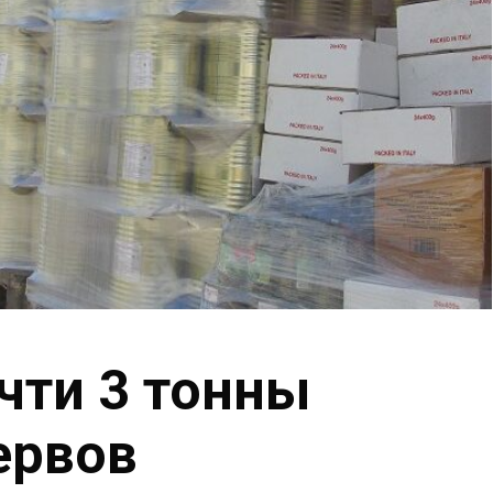
чти 3 тонны
ервов