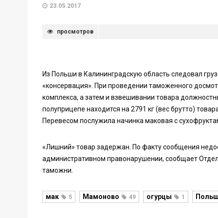
23.05.2017
просмотров
Из Польши в Калининградскую область следовал груз
«консервация». При проведении таможенного досмо
комплекса, а затем и взвешивании товара должност
полуприцепе находится на 2791 кг (вес брутто) това
Перевесом послужила начинка маковая с сухофрукта
«Лишний» товар задержан. По факту сообщения недо
административном правонарушении, сообщает Отдел
таможни.
мак
Мамоново
огурцы
Поль
5
49
1