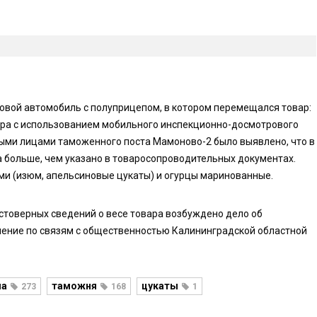
овой автомобиль с полуприцепом, в котором перемещался товар:
тра с использованием мобильного инспекционно-досмотрового
ными лицами таможенного поста Мамоново-2 было выявлено, что в
ра больше, чем указано в товаросопроводительных документах.
ми (изюм, апельсиновые цукаты) и огурцы маринованные.
стоверных сведений о весе товара возбуждено дело об
ение по связям с общественностью Калининградской областной
ша
таможня
цукаты
273
168
1