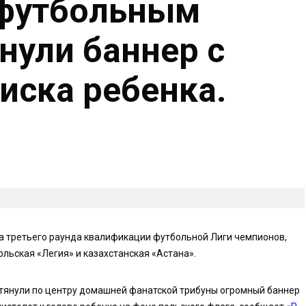
 футбольным
нули баннер с
иска ребенка.
ча третьего раунда квалификации футбольной Лиги чемпионов,
ольская «Легия» и казахстанская «Астана».
тянули по центру домашней фанатской трибуны огромный баннер