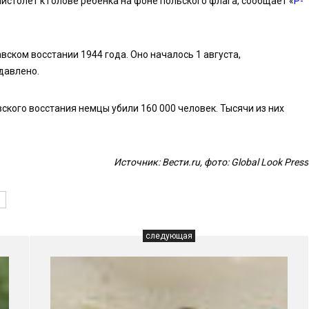
истолет к голове ребенка на фоне польского флага, сообщает «
Р-
ском восстании 1944 года. Оно началось 1 августа,
давлено.
ского восстания немцы убили 160 000 человек. Тысячи из них
Источник: Вести.ru, фото: Global Look Press
1
следующая