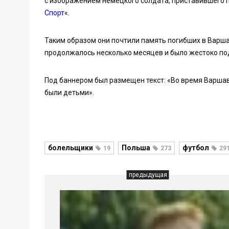
с изображением немецкого солдата, приставившего п
Спорт
«.
Таким образом они почтили память погибших в Варшав
продолжалось несколько месяцев и было жестоко по
Под баннером был размещен текст: «Во время Варшав
были детьми».
болельщики
Польша
футбол
19
273
29
предыдущая