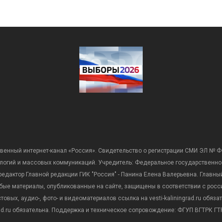
венный интернет-канал «Россия». Свидетельство о регистрации СМИ ЭЛ № Ф
ологий и массовых коммуникаций. Учредитель: Федеральное государственно
дактор Главной редакции ГИК "Россия" - Панина Елена Валерьевна. Главный 
 любые материалы, опубликованные на сайте, защищены в соответствии с р
вых, аудио-, фото- и видеоматериалов ссылка на vesti-kaliningrad.ru обяз
rad.ru обязательна. Поддержка и техническое сопровождение: ФГУП ВГТРК ГТР