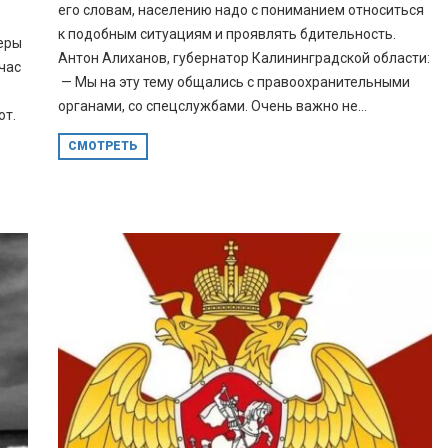
его словам, населению надо с пониманием относиться
к подобным ситуациям и проявлять бдительность.
меры
Антон Алиханов, губернатор Калининградской области:
час
— Мы на эту тему общались с правоохранительными
органами, со спецслужбами. Очень важно не...
ют.
СМОТРЕТЬ