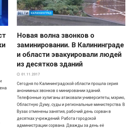
ст
Новая волна звонков о
ки
заминировании. В Калининграде
и области эвакуировали людей
из десятков зданий
01.11.2017
и
Сегодня по Калининградской области прошла серия
лена
анонимных звонков о минировании зданий.
Телефонные хулиганы атаковали университеты, мэрию,
Областную Думу, суды и региональные министерства. В
Вузах отменены занятия, рабочий день сорван в
десятках учреждений. Работа городской
и
администрации сорвана. Дважды за день её