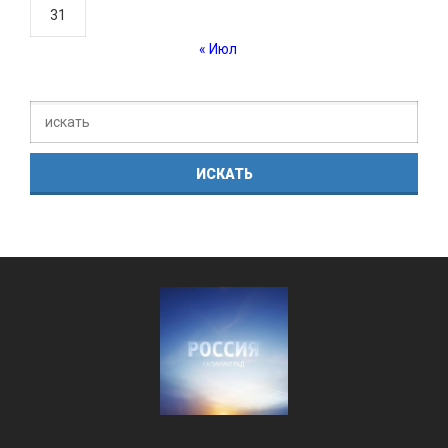
31
« Июл