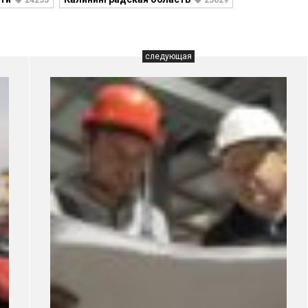
24255
25629
следующая