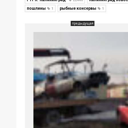
22446
пошлины
рыбные консервы
1
1
предыдущая