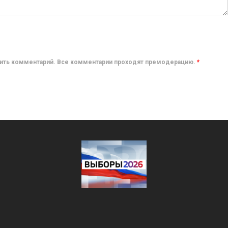
авить комментарий. Все комментарии проходят премодерацию.
*