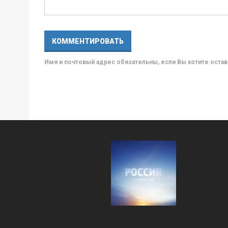
Имя и почтовый адрес обязательны, если Вы хотите ост