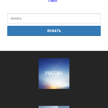
« Июл