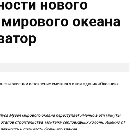
ности нового
 мирового океана
ватор
неты океан» и остекление смежного с ним здания «Океании».
пуса Музея мирового океана переступает именно в эти минуты.
 этапов строительства монтажу серповидных колонн. Именно от
адежность и прочность будущего здания.