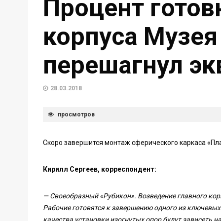
Процент готов
корпуса Музея
перешагнул эк
28.03.2018
просмотров
Скоро завершится монтаж сферического каркаса «Пла
Кирилл Сергеев, корреспондент:
— Своеобразный «Рубикон». Возведение главного кор
Рабочие готовятся к завершению одного из ключевых
качества установки изогнутых опор будут зависеть н