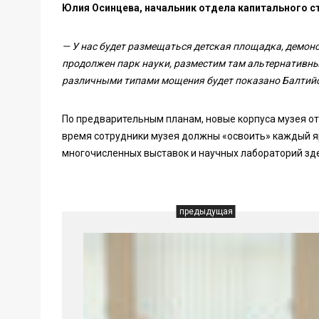
Юлия Осинцева, начальник отдела капитального с
— У нас будет размещаться детская площадка, демо
продолжен парк науки, разместим там альтернативные
различными типами мощения будет показано Балтийс
По предварительным планам, новые корпуса музея отк
время сотрудники музея должны «освоить» каждый я
многочисленных выставок и научных лабораторий зде
предыдущая