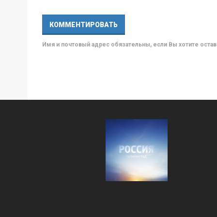
Имя и почтовый адрес обязательны, если Вы хотите ост