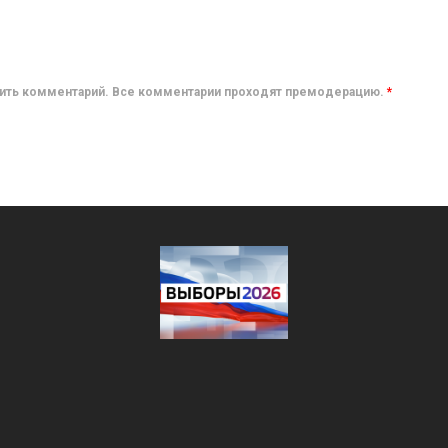
авить комментарий. Все комментарии проходят премодерацию.
*