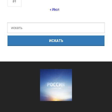
31
« Июл